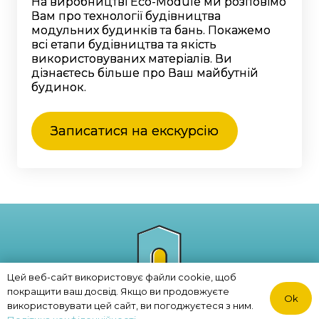
На виробництві Eco-Module ми розповімо
Вам про технології будівництва
модульних будинків та бань. Покажемо
всі етапи будівництва та якість
використовуваних матеріалів. Ви
дізнаєтесь більше про Ваш майбутній
будинок.
Записатися на екскурсію
Цей веб-сайт використовує файли cookie, щоб
покращити ваш досвід. Якщо ви продовжуєте
Ok
Політика конфіденційності
використовувати цей сайт, ви погоджуєтеся з ним.
© 2023. ECO MODULE