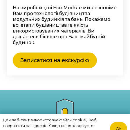
На виробництві Eco-Module ми розповімо
Вам про технології будівництва
модульних будинків та бань. Покажемо
всі етапи будівництва та якість
використовуваних матеріалів. Ви
дізнаєтесь більше про Ваш майбутній
будинок.
Записатися на екскурсію
Цей веб-сайт використовує файли cookie, щоб
покращити ваш досвід. Якщо ви продовжуєте
Ok
Політика конфіденційності